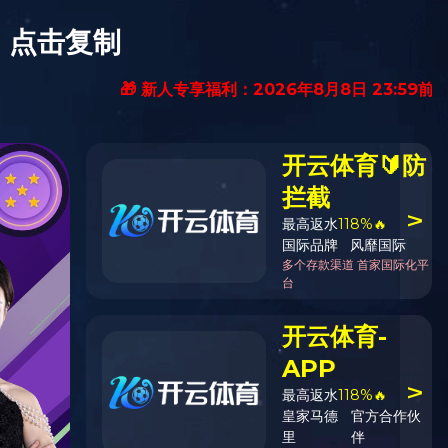
）
培训资讯
联系我们
在线预约