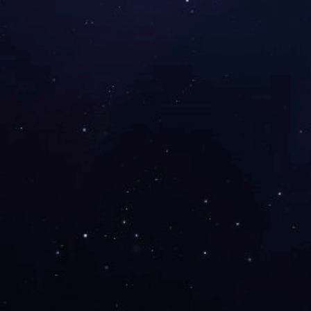
上
022-28219266
首页联系我们
下
网站首页
mk网站_M
工作时间：每周一~周五 9：00
地址：
天津市河西区怒江道北
联系热线：张经理 022-2821926
版权所有：mk网站_MK（