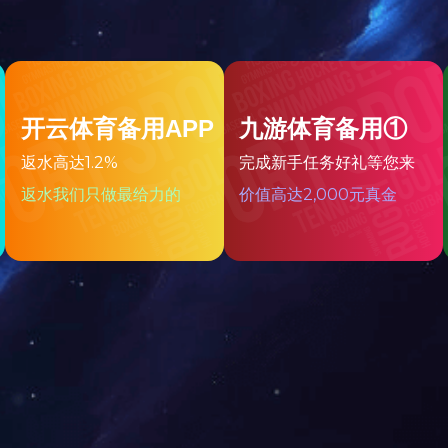
年来，随着 BIM 方法在越来越多的中国施工设计项目中的切实
证着无数率先部署 BIM 实施的企业所缔造的一个又一个精美
知名建设工程公司等等。
当年举世瞩目的上海世博会上多个极具未来感的展馆，到华丽的
心到曼妙炫目的上海第一中心。不知不觉间，一座座用 BIM 的
而起，无数成功案例在振奋着中国mk网站_MK（中国）设计
誉。
这里，我们以合辑的形式将近年来欧特克客户的经典设计成功案
目总体数量之庞大，也为能够亲历如此之多的顶尖级设计施工