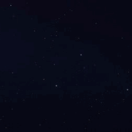
训资讯
联系我们