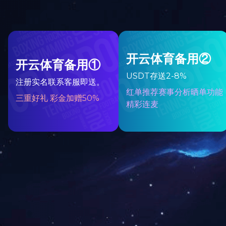
地下停车库
办公mk网站_MK（中国）
商业mk网站_MK（中国）
住宅mk网站_MK（中国）
近
见
文化mk网站_MK（中国）
和
健康mk网站_MK（中国）
从
中
地
联系我们
荣
在
全国服务热线:
项
NATIONAL SERVICE
HOTLINE: