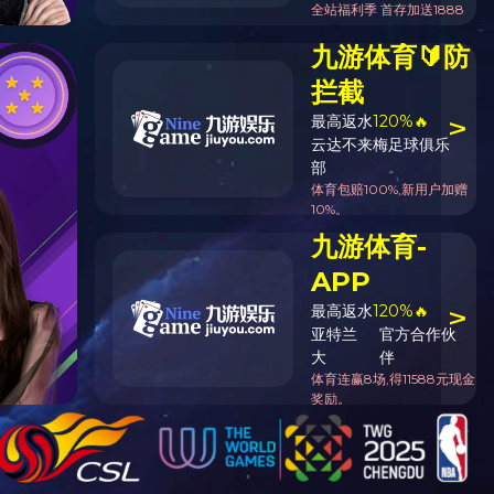
当前位置：
首页
-行业动态
典合辑，看见真实的 BIM 斐然成果