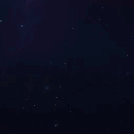
没有了
一页：
浅谈BIM技术应用实例
一页：
返回
K（中国）
项目资讯
mk网站_MK（中国）
培
~17：00
侧创智东园2号楼1101
6 传真：022-28219266
中国）
津ICP备18001120号-1