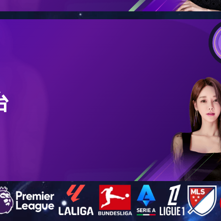
1
2
3
行业动态
欧特克工程建设行业 BIM 应用客户成功案例经